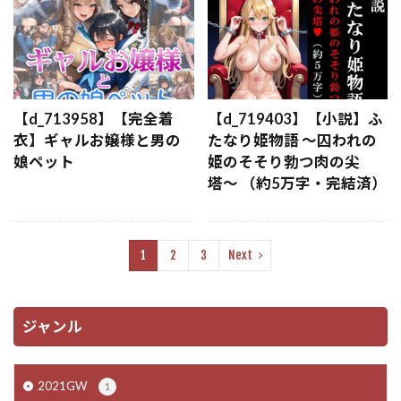
【d_713958】【完全着
【d_719403】【小説】ふ
衣】ギャルお嬢様と男の
たなり姫物語 〜囚われの
娘ペット
姫のそそり勃つ肉の尖
塔〜 （約5万字・完結済）
1
2
3
Next
ジャンル
2021GW
1