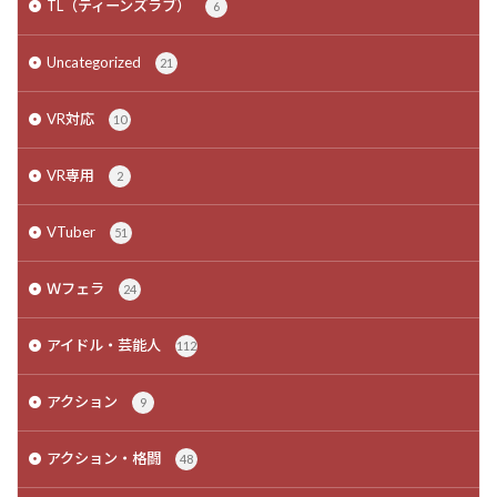
TL（ティーンズラブ）
6
Uncategorized
21
VR対応
10
VR専用
2
VTuber
51
Ｗフェラ
24
アイドル・芸能人
112
アクション
9
アクション・格闘
48