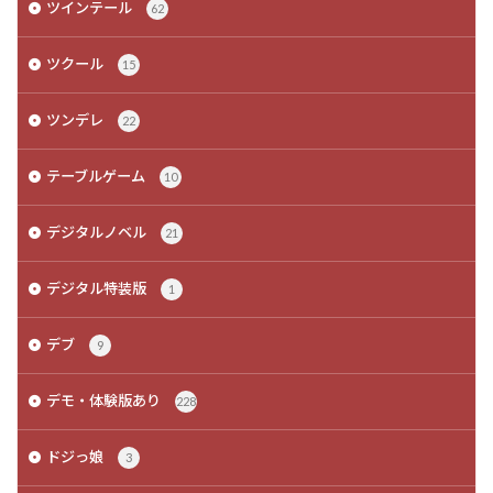
ツインテール
62
ツクール
15
ツンデレ
22
テーブルゲーム
10
デジタルノベル
21
デジタル特装版
1
デブ
9
デモ・体験版あり
228
ドジっ娘
3