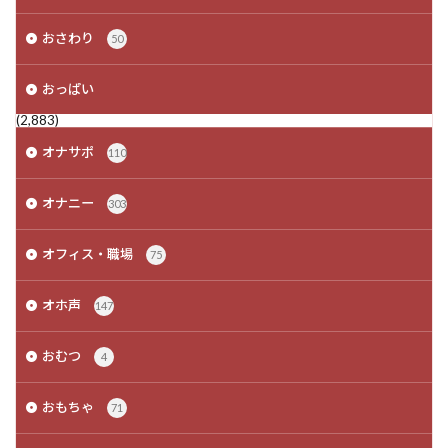
おさわり
50
おっぱい
(2,883)
オナサポ
110
オナニー
303
オフィス・職場
75
オホ声
147
おむつ
4
おもちゃ
71