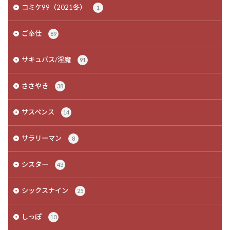
コミケ99（2021冬）
1
ご奉仕
89
サキュバス/淫魔
91
ささやき
38
サスペンス
14
サラリーマン
8
シスター
43
シックスナイン
25
しっぽ
10