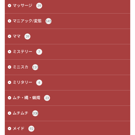
マッサージ
39
マニアック/変態
145
ママ
39
ミステリー
7
ミニスカ
110
ミリタリー
4
ムチ・縄・蝋燭
23
ムチムチ
208
メイド
92