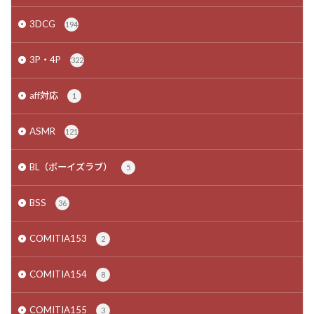
3DCG
194
3P・4P
322
aff対応
1
ASMR
121
BL（ボーイズラブ）
5
BSS
36
COMITIA153
2
COMITIA154
8
COMITIA155
3