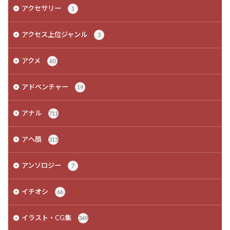
アクセサリー
1
アクセス上位ジャンル
3
アクメ
60
アドベンチャー
19
アナル
711
アヘ顔
315
アンソロジー
7
イチオシ
66
イラスト・CG集
349