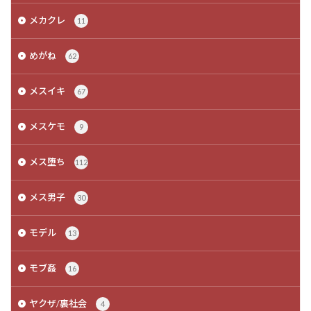
メカクレ
11
めがね
62
メスイキ
67
メスケモ
9
メス堕ち
112
メス男子
30
モデル
13
モブ姦
16
ヤクザ/裏社会
4