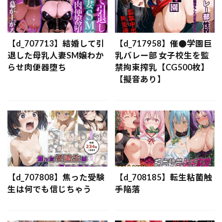
【d_707713】結婚して引
【d_717958】催●学園巨
退した母乳人妻SM嬢わか
乳バレー部 女子校生を監
らせ肉便器堕ち
禁拘束搾乳【CG500枚】
【擬音あり】
【d_707808】焦った受験
【d_708185】転生粘菌触
生は何でも信じちゃう
手陥落