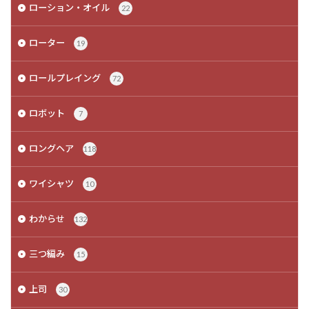
ローション・オイル
22
ローター
19
ロールプレイング
72
ロボット
7
ロングヘア
118
ワイシャツ
10
わからせ
132
三つ編み
15
上司
30