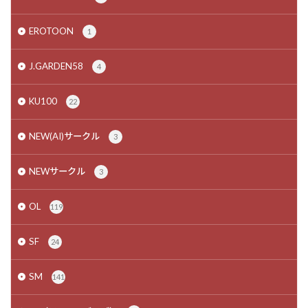
EROTOON
1
J.GARDEN58
4
KU100
22
NEW(AI)サークル
3
NEWサークル
3
OL
119
SF
24
SM
141