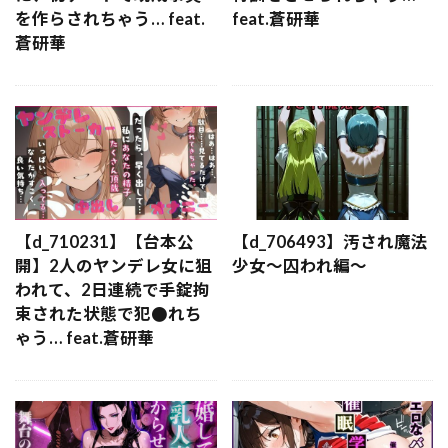
を作らされちゃう… feat.
feat.蒼研華
蒼研華
【d_710231】【台本公
【d_706493】汚され魔法
開】2人のヤンデレ女に狙
少女〜囚われ編〜
われて、2日連続で手錠拘
束された状態で犯●れち
ゃう… feat.蒼研華