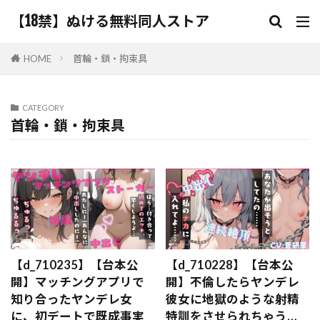
【18禁】ぬける無料同人ストア
HOME
首輪・鎖・拘束具
CATEGORY
首輪・鎖・拘束具
【d_710235】【台本公
【d_710228】【台本公
開】マッチングアプリで
開】不倫したらヤンデレ
知り合ったヤンデレ女
彼女に地獄のような射精
に、初デートで既成事実
特訓をさせられちゃう…