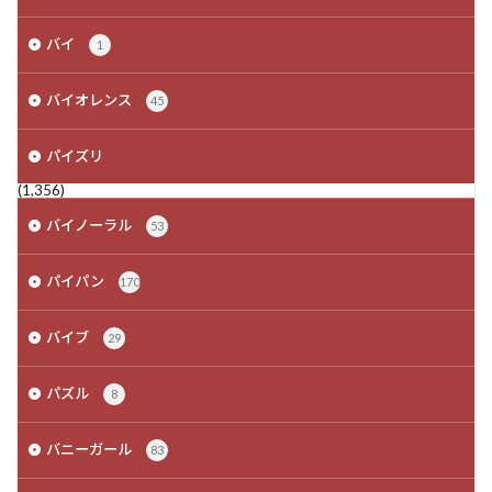
バイ
1
バイオレンス
45
パイズリ
(1,356)
バイノーラル
53
パイパン
170
バイブ
29
パズル
8
バニーガール
83