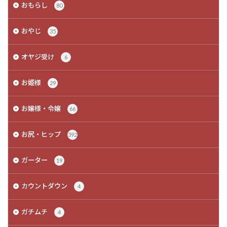
おもらし
80
おやじ
35
オヤジ受け
6
お姫様
29
お嬢様・令嬢
66
お尻・ヒップ
392
ガーター
19
カウントダウン
4
ガチムチ
4