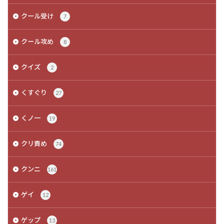
クール受け
7
クール攻め
8
クイズ
2
くすぐり
27
くノ一
19
クリ責め
74
クンニ
161
ゲイ
12
ゲップ
13