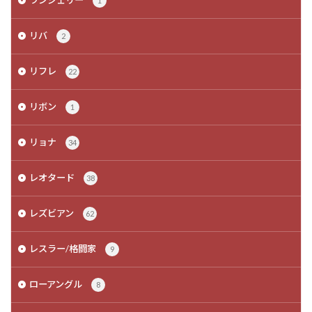
1
リバ
2
リフレ
22
リボン
1
リョナ
34
レオタード
38
レズビアン
62
レスラー/格闘家
9
ローアングル
8