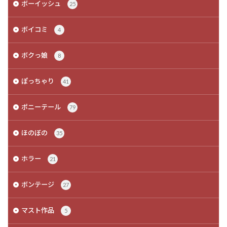
ボーイッシュ
25
ボイコミ
4
ボクっ娘
8
ぽっちゃり
41
ポニーテール
79
ほのぼの
35
ホラー
21
ボンテージ
27
マスト作品
5