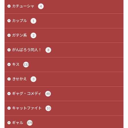
カチューシャ
4
カップル
1
ガテン系
2
がんばろう同人！
8
キス
133
きせかえ
3
ギャグ・コメディ
48
キャットファイト
10
ギャル
378