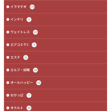
イラマチオ
171
インテリ
9
ウェイトレス
10
エアコミケ2
3
エステ
11
エルフ・妖精
56
オールハッピー
92
おかっぱ
7
オカルト
20