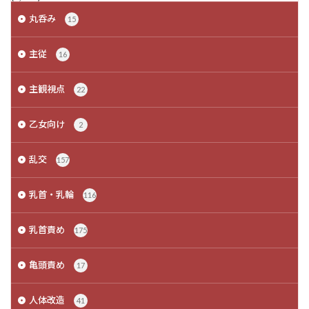
丸呑み
15
主従
16
主観視点
22
乙女向け
2
乱交
157
乳首・乳輪
116
乳首責め
175
亀頭責め
17
人体改造
41