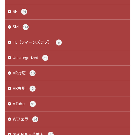
SF
24
SM
141
TL（ティーンズラブ）
6
Uncategorized
31
VR対応
10
VR専用
2
VTuber
51
Ｗフェラ
24
アイドル・芸能人
112