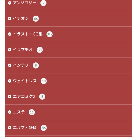
アンソロジー
7
イチオシ
66
イラスト・CG集
349
イラマチオ
171
インテリ
9
ウェイトレス
10
エアコミケ2
3
エステ
11
エルフ・妖精
56