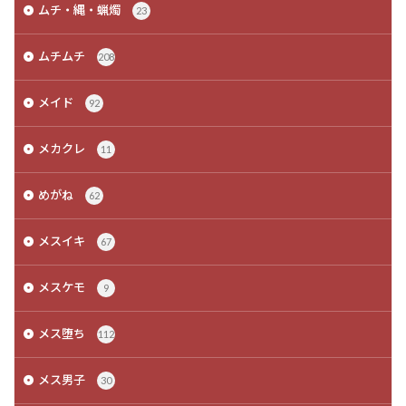
ムチ・縄・蝋燭
23
ムチムチ
208
メイド
92
メカクレ
11
めがね
62
メスイキ
67
メスケモ
9
メス堕ち
112
メス男子
30