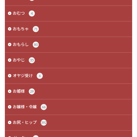
おむつ
4
おもちゃ
71
おもらし
80
おやじ
35
オヤジ受け
6
お姫様
29
お嬢様・令嬢
66
お尻・ヒップ
392