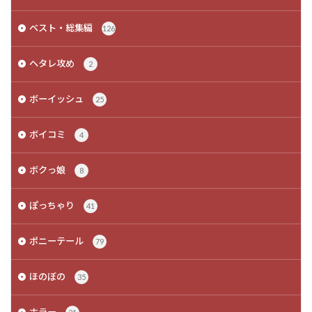
ベスト・総集編
126
ヘタレ攻め
2
ボーイッシュ
25
ボイコミ
4
ボクっ娘
8
ぽっちゃり
41
ポニーテール
79
ほのぼの
35