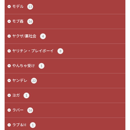
モデル
13
モブ姦
16
ヤクザ/裏社会
4
ヤリチン・プレイボーイ
8
やんちゃ受け
1
ヤンデレ
22
ヨガ
1
ラバー
16
ラブ＆H
1