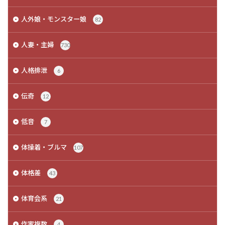
人外娘・モンスター娘
82
人妻・主婦
730
人格排泄
6
伝奇
12
低音
7
体操着・ブルマ
107
体格差
43
体育会系
21
作家複数
4