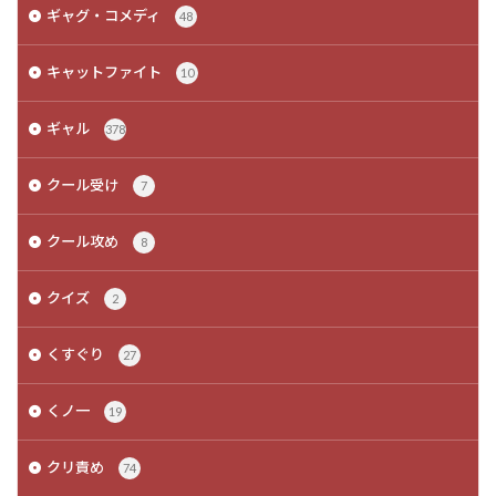
ギャグ・コメディ
48
キャットファイト
10
ギャル
378
クール受け
7
クール攻め
8
クイズ
2
くすぐり
27
くノ一
19
クリ責め
74