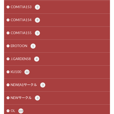
COMITIA153
2
COMITIA154
8
COMITIA155
3
EROTOON
1
J.GARDEN58
4
KU100
22
NEW(AI)サークル
3
NEWサークル
3
OL
119