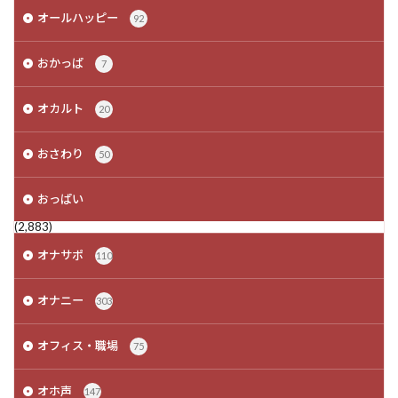
オールハッピー
92
おかっぱ
7
オカルト
20
おさわり
50
おっぱい
(2,883)
オナサポ
110
オナニー
303
オフィス・職場
75
オホ声
147