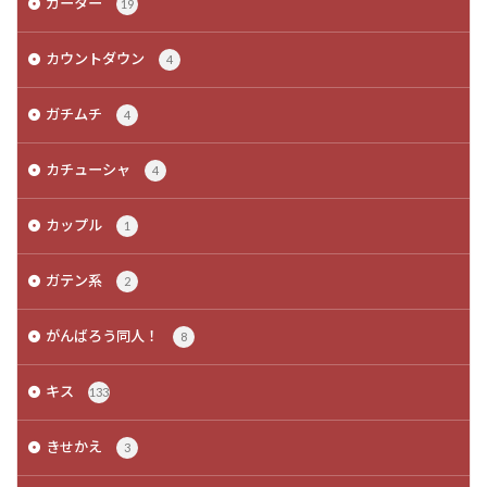
ガーター
19
カウントダウン
4
ガチムチ
4
カチューシャ
4
カップル
1
ガテン系
2
がんばろう同人！
8
キス
133
きせかえ
3