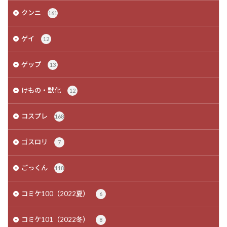
クンニ
161
ゲイ
12
ゲップ
13
けもの・獣化
12
コスプレ
168
ゴスロリ
7
ごっくん
118
コミケ100（2022夏）
6
コミケ101（2022冬）
8