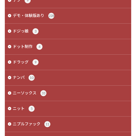
デブ
9
デモ・体験版あり
228
ドジっ娘
3
ドット制作
4
ドラッグ
9
ナンパ
10
ニーソックス
33
ニット
5
ニプルファック
11