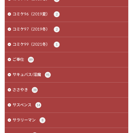
コミケ96（2019夏）
2
コミケ97（2019冬）
2
コミケ99（2021冬）
1
ご奉仕
89
サキュバス/淫魔
91
ささやき
38
サスペンス
14
サラリーマン
8