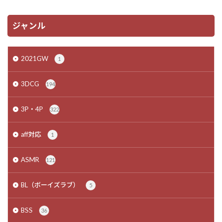
ジャンル
2021GW
1
3DCG
194
3P・4P
322
aff対応
1
ASMR
121
BL（ボーイズラブ）
5
BSS
36