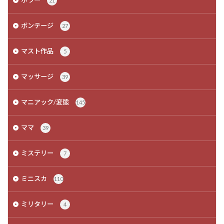
ホラー
21
ボンテージ
27
マスト作品
5
マッサージ
39
マニアック/変態
145
ママ
39
ミステリー
7
ミニスカ
110
ミリタリー
4