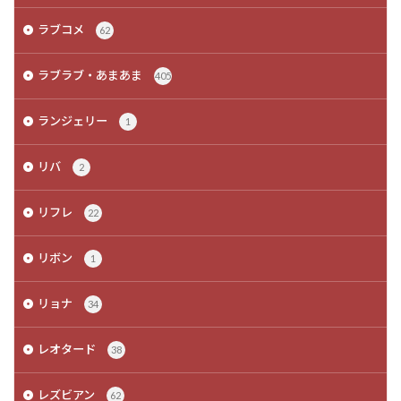
ラブコメ
62
ラブラブ・あまあま
405
ランジェリー
1
リバ
2
リフレ
22
リボン
1
リョナ
34
レオタード
38
レズビアン
62