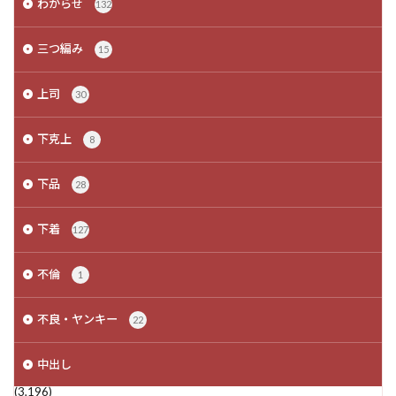
わからせ
132
三つ編み
15
上司
30
下克上
8
下品
28
下着
127
不倫
1
不良・ヤンキー
22
中出し
(3,196)