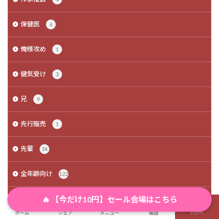
保健医
6
俺様攻め
1
健気受け
3
兄
9
先行販売
1
先輩
34
全年齢向け
122
🔥 【今だけ10円】セール会場はこちら
全肯定
6
ホーム
シェア
メニュー
電話
TOPへ