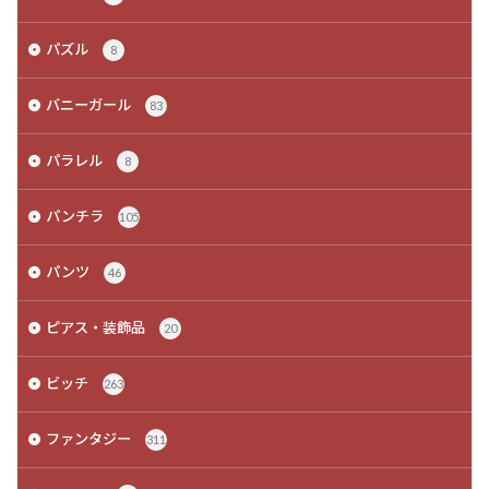
パズル
8
バニーガール
83
パラレル
8
パンチラ
105
パンツ
46
ピアス・装飾品
20
ビッチ
263
ファンタジー
311