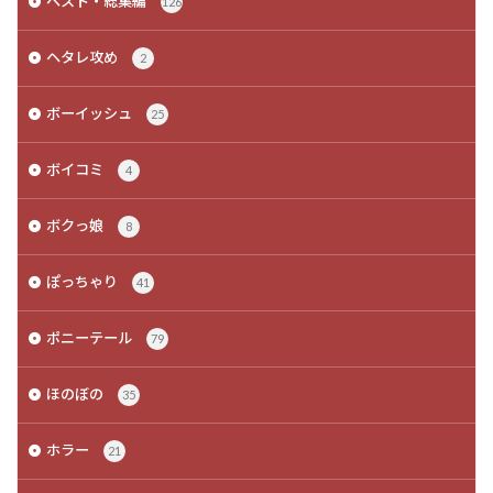
ベスト・総集編
126
ヘタレ攻め
2
ボーイッシュ
25
ボイコミ
4
ボクっ娘
8
ぽっちゃり
41
ポニーテール
79
ほのぼの
35
ホラー
21