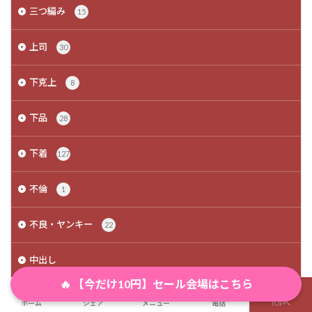
三つ編み
15
上司
30
下克上
8
下品
28
下着
127
不倫
1
不良・ヤンキー
22
中出し
(3,196)
🔥 【今だけ10円】セール会場はこちら
丸呑み
ホーム
シェア
メニュー
電話
TOPへ
15