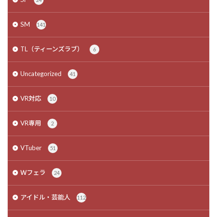
SM
141
TL（ティーンズラブ）
6
Uncategorized
41
VR対応
10
VR専用
2
VTuber
51
Ｗフェラ
24
アイドル・芸能人
112