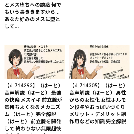
とメス堕ちへの誘惑 何で
もいう事ききますから…
あなた好みのメスに堕と
して…
【d_714293】（はーと）
【d_714305】（はーと）
音声解説（はーと） 最強
音声解説（はーと） 男性
の快楽 メスイキ 前立腺が
からの女性化 女性ホルモ
気持ちよくなるメカニズ
ン投与やおっぱいづくり
ム （はーと）完全解説
メリット・デメリット 副
（はーと） 前立腺を開発
作用などの知識 完全解説
して 終わりない無限超快