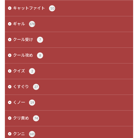
キャットファイト
10
ギャル
378
クール受け
7
クール攻め
8
クイズ
2
くすぐり
27
くノ一
19
クリ責め
74
クンニ
161