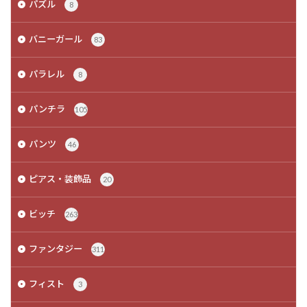
パズル
8
バニーガール
83
パラレル
8
パンチラ
105
パンツ
46
ピアス・装飾品
20
ビッチ
263
ファンタジー
311
フィスト
3