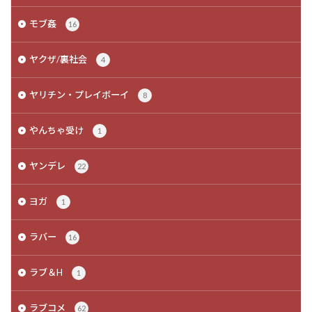
モブ姦
16
ヤクザ/裏社会
4
ヤリチン・プレイボーイ
8
やんちゃ受け
1
ヤンデレ
22
ヨガ
1
ラバー
16
ラブ＆H
1
ラブコメ
62