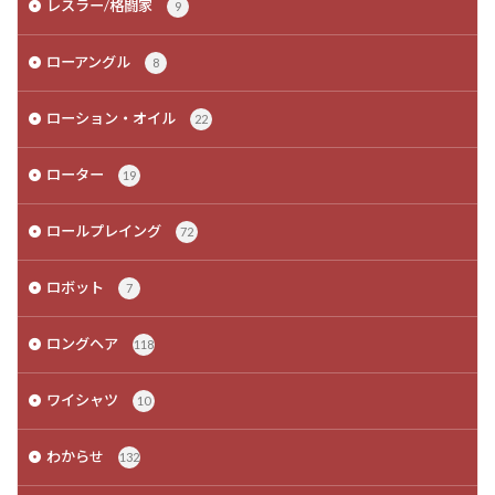
レスラー/格闘家
9
ローアングル
8
ローション・オイル
22
ローター
19
ロールプレイング
72
ロボット
7
ロングヘア
118
ワイシャツ
10
わからせ
132