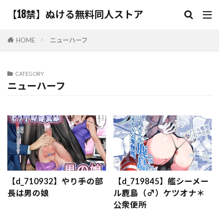
【18禁】ぬける無料同人ストア
HOME
ニューハーフ
CATEGORY
ニューハーフ
【d_710932】やり手の部
【d_719845】艦シーメー
長は男の娘
ル鹿島（♂）ケツオナ＊
公衆便所