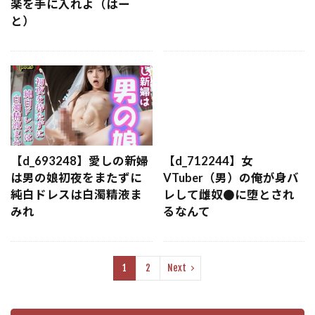
楽を手に入れよ（はー
と）
【d_693248】愛しの新婦
【d_712244】女
は男の娘初夜をまたずに
VTuber（男）の俺が身バ
純白ドレスは白濁精液ま
レして雌奴●に堕とされ
みれ
るなんて
1
2
Next