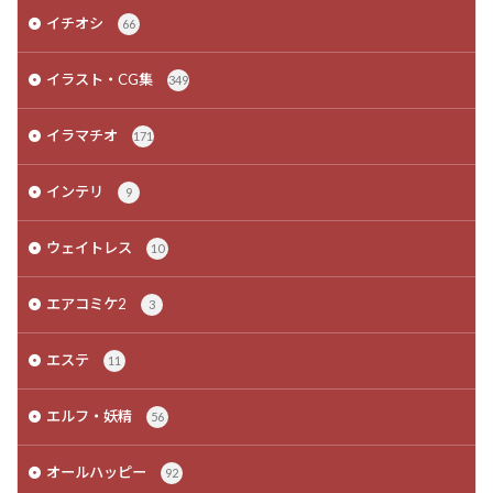
イチオシ
66
イラスト・CG集
349
イラマチオ
171
インテリ
9
ウェイトレス
10
エアコミケ2
3
エステ
11
エルフ・妖精
56
オールハッピー
92