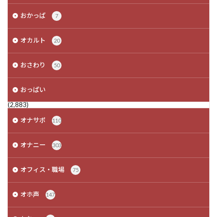
おかっぱ
7
オカルト
20
おさわり
50
おっぱい
(2,883)
オナサポ
110
オナニー
303
オフィス・職場
75
オホ声
147