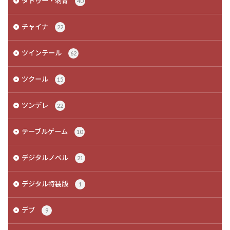
タトゥー・刺青
40
チャイナ
22
ツインテール
62
ツクール
15
ツンデレ
22
テーブルゲーム
10
デジタルノベル
21
デジタル特装版
1
デブ
9