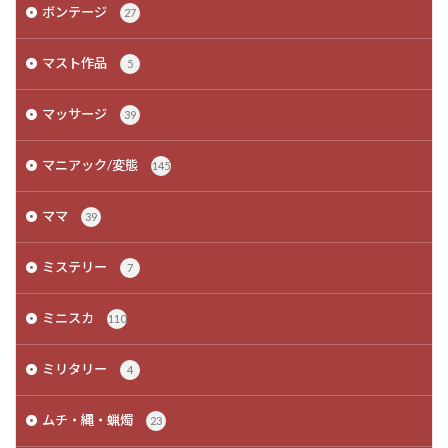
ボンテージ
27
マスト作品
5
マッサージ
39
マニアック/変態
145
ママ
39
ミステリー
7
ミニスカ
110
ミリタリー
4
ムチ・縄・蝋燭
23