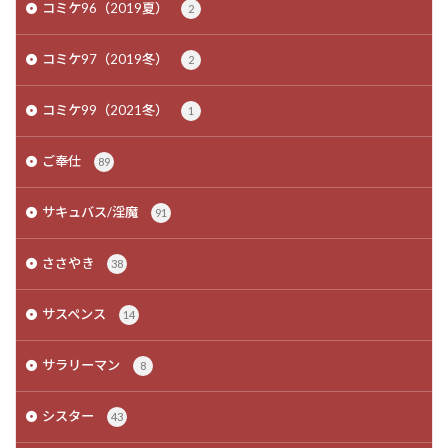
コミケ96（2019夏）
2
コミケ97（2019冬）
2
コミケ99（2021冬）
1
ご奉仕
89
サキュバス/淫魔
91
ささやき
38
サスペンス
14
サラリーマン
8
シスター
43