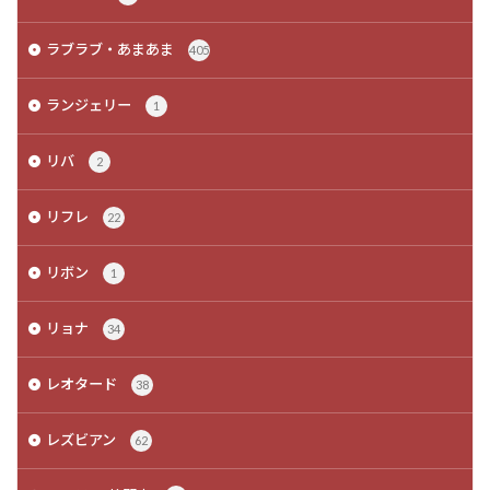
ラブラブ・あまあま
405
ランジェリー
1
リバ
2
リフレ
22
リボン
1
リョナ
34
レオタード
38
レズビアン
62