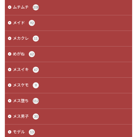
ムチムチ
208
メイド
92
メカクレ
11
めがね
62
メスイキ
67
メスケモ
9
メス堕ち
112
メス男子
30
モデル
13