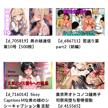
【d_705819】男の娘通信
【d_686711】若返り薬
第10号【500枚】
part2（前編）
【d_716014】Sissy
異世界オトコノコ雌男子
Captions Mな男の娘のシ
司祭完堕ち聖辱受胎
シーキャプション集 支配
【d_415565】