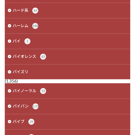
ハード系
69
ハーレム
188
バイ
1
バイオレンス
45
パイズリ
(1,356)
バイノーラル
53
パイパン
170
バイブ
29