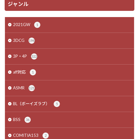
ジャンル
2021GW
1
3DCG
194
3P・4P
322
aff対応
1
ASMR
121
BL（ボーイズラブ）
5
BSS
36
COMITIA153
2