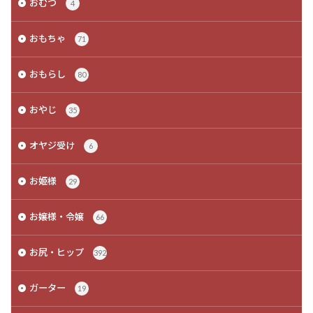
おむつ
4
おもちゃ
71
おもらし
80
おやじ
35
オヤジ受け
6
お姫様
29
お嬢様・令嬢
66
お尻・ヒップ
392
ガーター
19