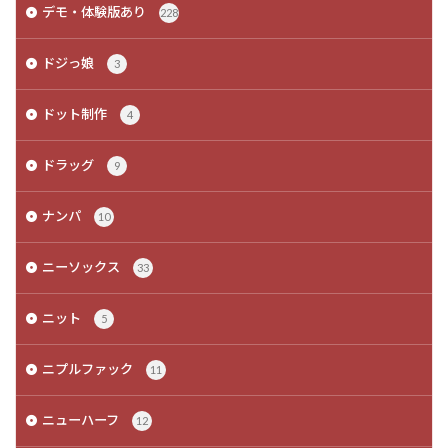
デモ・体験版あり
228
ドジっ娘
3
ドット制作
4
ドラッグ
9
ナンパ
10
ニーソックス
33
ニット
5
ニプルファック
11
ニューハーフ
12