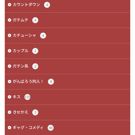
カウントダウン
4
ガチムチ
4
カチューシャ
4
カップル
1
ガテン系
2
がんばろう同人！
8
キス
133
きせかえ
3
ギャグ・コメディ
48