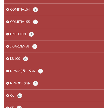
COMITIA154
8
COMITIA155
3
EROTOON
1
J.GARDEN58
4
KU100
22
NEW(AI)サークル
3
NEWサークル
3
OL
119
SF
24