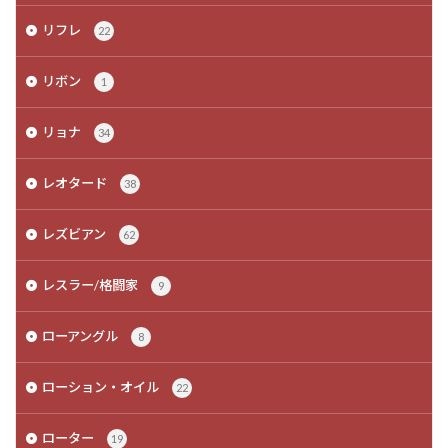
リフレ
22
リボン
1
リョナ
34
レオタード
38
レズビアン
62
レスラー/格闘家
9
ローアングル
8
ローション・オイル
22
ローター
19