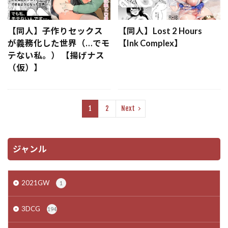
【同人】子作りセックス
【同人】Lost 2 Hours
が義務化した世界（…でモ
【Ink Complex】
テない私。） 【揚げナス
（仮）】
1
2
Next
ジャンル
2021GW
1
3DCG
194