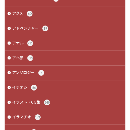
アクメ
60
アドベンチャー
19
アナル
711
アヘ顔
315
アンソロジー
7
イチオシ
66
イラスト・CG集
349
イラマチオ
171