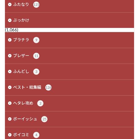
ふたなり
125
ぶっかけ
(1,066)
ブラチラ
9
ブレザー
11
ふんどし
3
ベスト・総集編
126
ヘタレ攻め
2
ボーイッシュ
25
ボイコミ
4