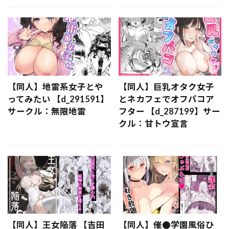
【同人】地雷系女子とや
【同人】巨乳オタク女子
ってみたい 【d_291591】
とネカフェでオフパコア
サークル：無限地雷
フター 【d_287199】サー
クル：甘トウ宣言
【同人】王女陥落 【吉田
【同人】催●学園風俗ひ