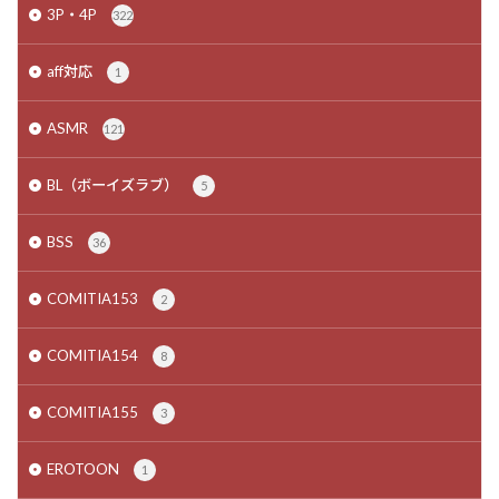
3P・4P
322
aff対応
1
ASMR
121
BL（ボーイズラブ）
5
BSS
36
COMITIA153
2
COMITIA154
8
COMITIA155
3
EROTOON
1