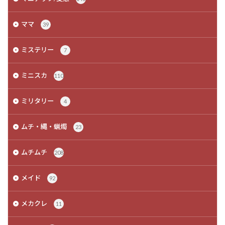
ママ
39
ミステリー
7
ミニスカ
110
ミリタリー
4
ムチ・縄・蝋燭
23
ムチムチ
208
メイド
92
メカクレ
11