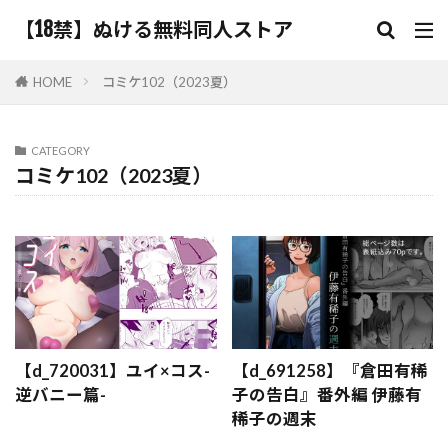
【18禁】ぬける無料同人ストア
HOME
コミケ102（2023夏）
CATEGORY
コミケ102（2023夏）
【d_720031】ユイ×コス-
【d_691258】『倉田有稀
逆バニー篇-
子の告白』番外編 伊藤有
稀子の週末