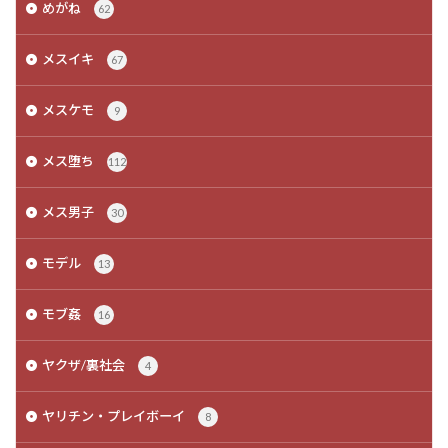
めがね
62
メスイキ
67
メスケモ
9
メス堕ち
112
メス男子
30
モデル
13
モブ姦
16
ヤクザ/裏社会
4
ヤリチン・プレイボーイ
8