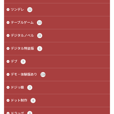
ツンデレ
22
テーブルゲーム
10
デジタルノベル
21
デジタル特装版
1
デブ
9
デモ・体験版あり
228
ドジっ娘
3
ドット制作
4
ドラッグ
9