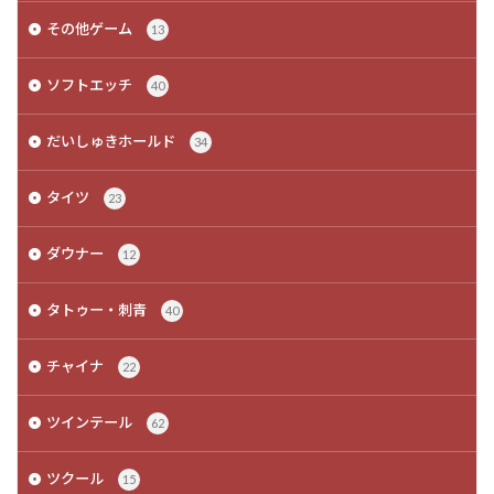
その他ゲーム
13
ソフトエッチ
40
だいしゅきホールド
34
タイツ
23
ダウナー
12
タトゥー・刺青
40
チャイナ
22
ツインテール
62
ツクール
15