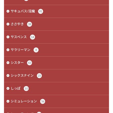
サキュバス/淫魔
91
ささやき
38
サスペンス
14
サラリーマン
8
シスター
43
シックスナイン
25
しっぽ
10
シミュレーション
56