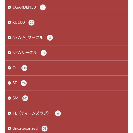
J.GARDEN58
4
KU100
22
NEW(AI)サークル
3
NEWサークル
3
OL
119
SF
24
SM
141
TL（ティーンズラブ）
6
Uncategorized
51