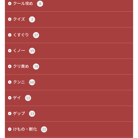
クール攻め
8
クイズ
2
くすぐり
27
くノ一
19
クリ責め
74
クンニ
161
ゲイ
12
ゲップ
13
けもの・獣化
12