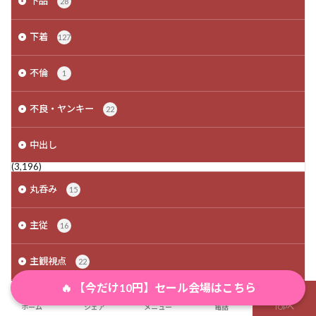
下品
28
下着
127
不倫
1
不良・ヤンキー
22
中出し
(3,196)
丸呑み
15
主従
16
主観視点
22
🔥 【今だけ10円】セール会場はこちら
乙女向け
2
ホーム
シェア
メニュー
電話
TOPへ