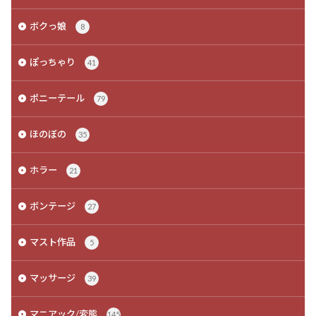
ボクっ娘
8
ぽっちゃり
41
ポニーテール
79
ほのぼの
35
ホラー
21
ボンテージ
27
マスト作品
5
マッサージ
39
マニアック/変態
145