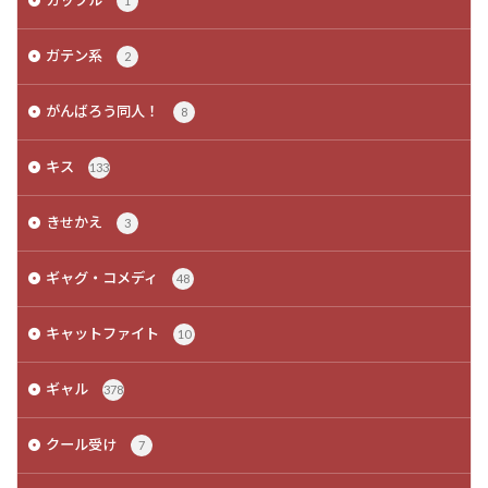
1
ガテン系
2
がんばろう同人！
8
キス
133
きせかえ
3
ギャグ・コメディ
48
キャットファイト
10
ギャル
378
クール受け
7