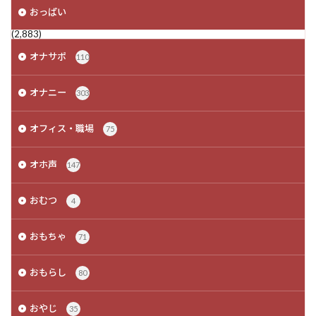
おっぱい
(2,883)
オナサポ
110
オナニー
303
オフィス・職場
75
オホ声
147
おむつ
4
おもちゃ
71
おもらし
80
おやじ
35