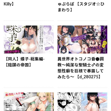
Killy】
ゅぷらば 【スタジオ☆ひ
まわり】
【同人】蝶子-総集編-
異世界オトコノコ昏●調
【陰謀の帝国】
教〜純潔な聖騎士♂の変
態性癖を巨根で暴露して
みたら〜 【d_280275】