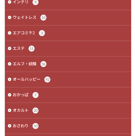
インテリ
9
ウェイトレス
10
エアコミケ2
3
エステ
11
エルフ・妖精
56
オールハッピー
92
おかっぱ
7
オカルト
20
おさわり
50