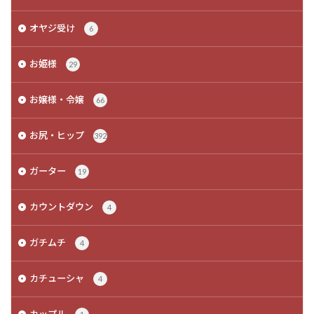
オヤジ受け
6
お姫様
29
お嬢様・令嬢
66
お尻・ヒップ
392
ガーター
19
カウントダウン
4
ガチムチ
4
カチューシャ
4
カップル