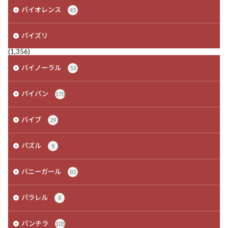
バイオレンス
45
パイズリ
(1,356)
バイノーラル
53
パイパン
170
バイブ
29
パズル
8
バニーガール
83
パラレル
8
パンチラ
105