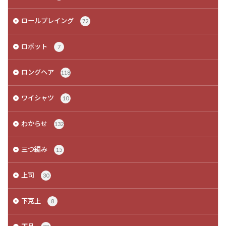
ロールプレイング
72
ロボット
7
ロングヘア
118
ワイシャツ
10
わからせ
132
三つ編み
15
上司
30
下克上
8